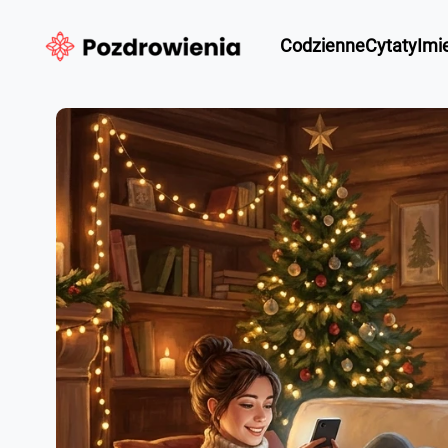
Przejdź
Codzienne
Cytaty
Imi
do
treści