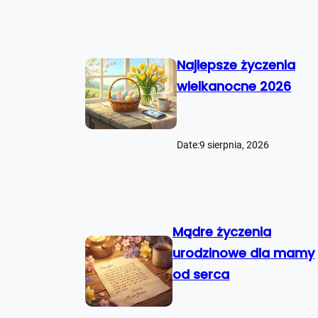
Najlepsze życzenia
wielkanocne 2026
Date:
9 sierpnia, 2026
Mądre życzenia
urodzinowe dla mamy
od serca