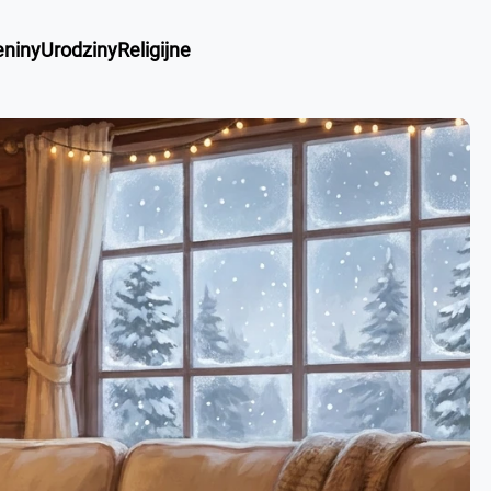
eniny
Urodziny
Religijne