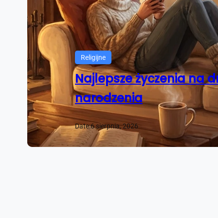
Religijne
Najlepsze życzenia na d
narodzenia
Date:
6 sierpnia, 2026