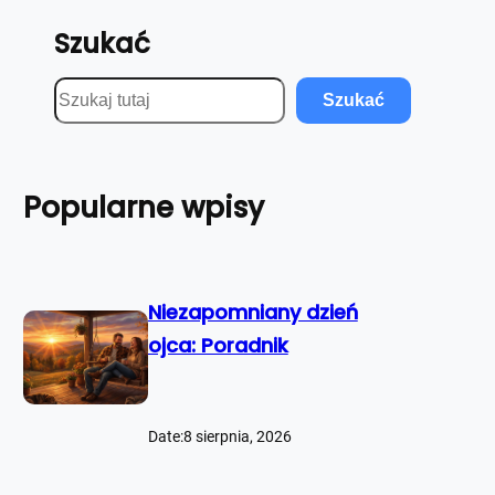
Szukać
S
Szukać
z
u
k
Popularne wpisy
a
j
Niezapomniany dzień
ojca: Poradnik
Date:
8 sierpnia, 2026