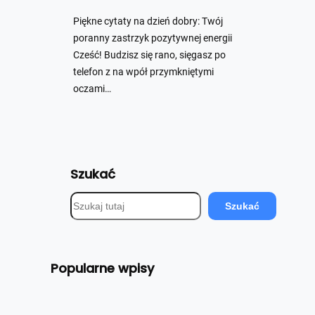
Piękne cytaty na dzień dobry: Twój
poranny zastrzyk pozytywnej energii
Cześć! Budzisz się rano, sięgasz po
telefon z na wpół przymkniętymi
oczami…
Szukać
S
Szukać
z
u
k
Popularne wpisy
a
j