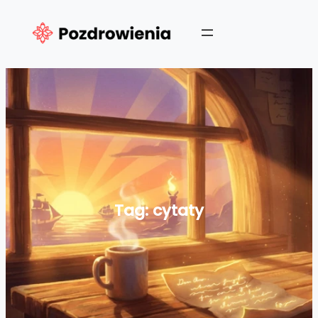
Przejdź
do
treści
Tag:
cytaty