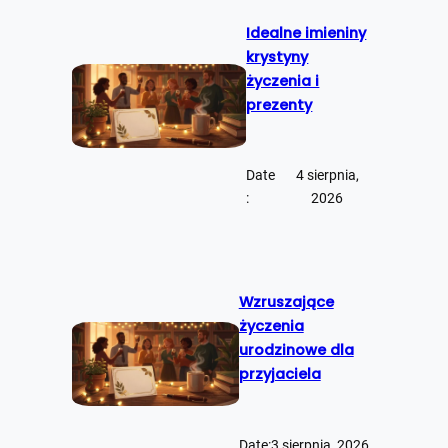
Idealne imieniny
krystyny
życzenia i
prezenty
Date
4 sierpnia,
:
2026
Wzruszające
życzenia
urodzinowe dla
przyjaciela
Date:
3 sierpnia, 2026