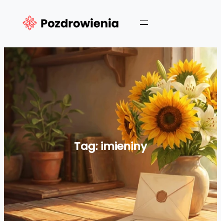
Przejdź
do
treści
Tag:
imieniny