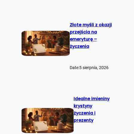
Złote myśli z okazji
przejścia na
emeryturę –
życzenia
Date:
5 sierpnia, 2026
Idealne imieniny
krystyny
życzenia i
prezenty