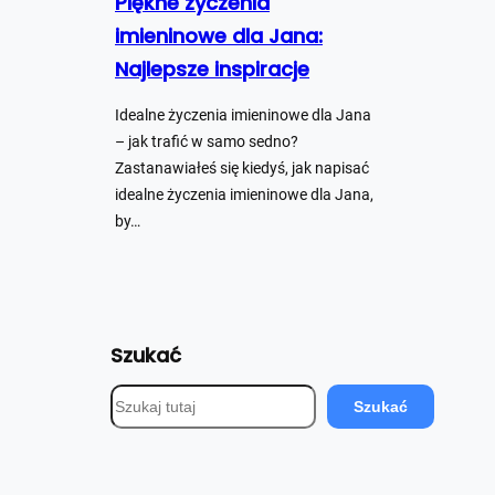
Piękne życzenia
imieninowe dla Jana:
Najlepsze inspiracje
Idealne życzenia imieninowe dla Jana
– jak trafić w samo sedno?
Zastanawiałeś się kiedyś, jak napisać
idealne życzenia imieninowe dla Jana,
by…
Szukać
S
Szukać
z
u
k