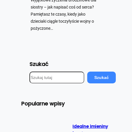
Wyjątkowe życzenia urodzinowe dla
siostry – jak napisać coś od serca?
Pamiętasz te czasy, kiedy jako
dzieciaki ciągle toczyłyście wojny o
pożyczone…
Szukać
S
Szukać
z
u
k
Popularne wpisy
a
j
Idealne imieniny