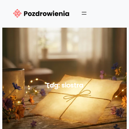
Przejdź
do
treści
Tag:
siostra