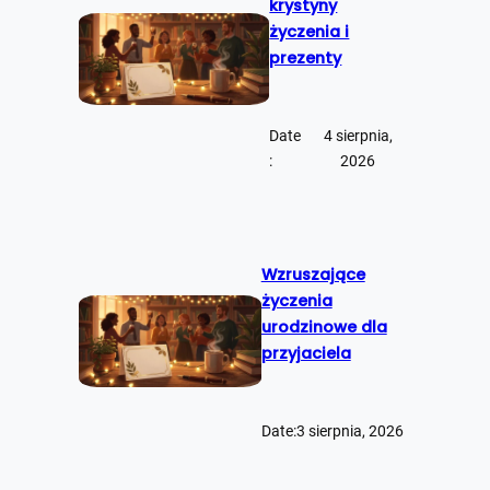
krystyny
życzenia i
prezenty
Date
4 sierpnia,
:
2026
Wzruszające
życzenia
urodzinowe dla
przyjaciela
Date:
3 sierpnia, 2026