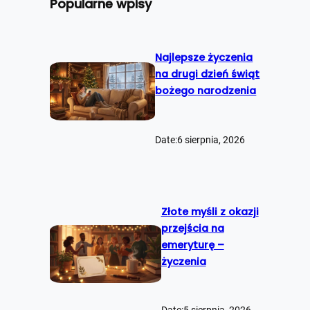
Popularne wpisy
a
j
Najlepsze życzenia
na drugi dzień świąt
bożego narodzenia
Date:
6 sierpnia, 2026
Złote myśli z okazji
przejścia na
emeryturę –
życzenia