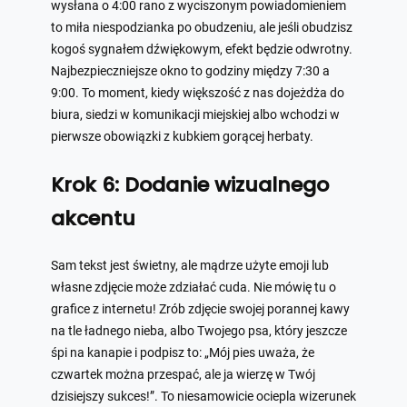
wysłana o 4:00 rano z wyciszonym powiadomieniem
to miła niespodzianka po obudzeniu, ale jeśli obudzisz
kogoś sygnałem dźwiękowym, efekt będzie odwrotny.
Najbezpieczniejsze okno to godziny między 7:30 a
9:00. To moment, kiedy większość z nas dojeżdża do
biura, siedzi w komunikacji miejskiej albo wchodzi w
pierwsze obowiązki z kubkiem gorącej herbaty.
Krok 6: Dodanie wizualnego
akcentu
Sam tekst jest świetny, ale mądrze użyte emoji lub
własne zdjęcie może zdziałać cuda. Nie mówię tu o
grafice z internetu! Zrób zdjęcie swojej porannej kawy
na tle ładnego nieba, albo Twojego psa, który jeszcze
śpi na kanapie i podpisz to: „Mój pies uważa, że
czwartek można przespać, ale ja wierzę w Twój
dzisiejszy sukces!”. To niesamowicie ociepla wizerunek