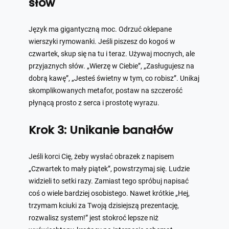
słów
Język ma gigantyczną moc. Odrzuć oklepane
wierszyki rymowanki. Jeśli piszesz do kogoś w
czwartek, skup się na tu i teraz. Używaj mocnych, ale
przyjaznych słów. „Wierzę w Ciebie”, „Zasługujesz na
dobrą kawę”, „Jesteś świetny w tym, co robisz”. Unikaj
skomplikowanych metafor, postaw na szczerość
płynącą prosto z serca i prostotę wyrazu.
Krok 3: Unikanie banałów
Jeśli korci Cię, żeby wysłać obrazek z napisem
„Czwartek to mały piątek”, powstrzymaj się. Ludzie
widzieli to setki razy. Zamiast tego spróbuj napisać
coś o wiele bardziej osobistego. Nawet krótkie „Hej,
trzymam kciuki za Twoją dzisiejszą prezentację,
rozwalisz system!” jest stokroć lepsze niż