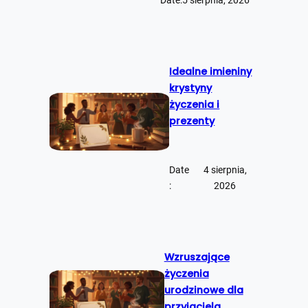
Date:
5 sierpnia, 2026
Idealne imieniny
krystyny
życzenia i
prezenty
Date
4 sierpnia,
:
2026
Wzruszające
życzenia
urodzinowe dla
przyjaciela