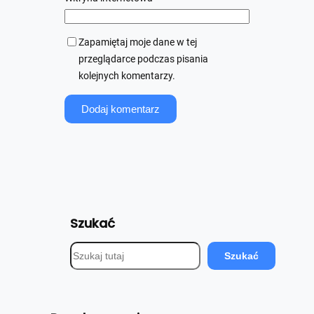
Zapamiętaj moje dane w tej
przeglądarce podczas pisania
kolejnych komentarzy.
Szukać
S
Szukać
z
u
k