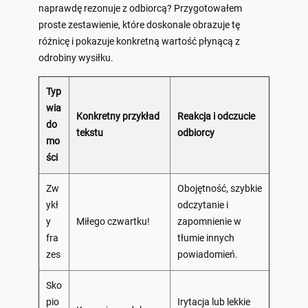
naprawdę rezonuje z odbiorcą? Przygotowałem
proste zestawienie, które doskonale obrazuje tę
różnicę i pokazuje konkretną wartość płynącą z
odrobiny wysiłku.
Typ
wia
Konkretny przykład
Reakcja i odczucie
do
tekstu
odbiorcy
mo
ści
Zw
Obojętność, szybkie
ykł
odczytanie i
y
Miłego czwartku!
zapomnienie w
fra
tłumie innych
zes
powiadomień.
Sko
pio
Irytacja lub lekkie