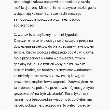
technologia zalewa nas powiadomieniami z każdej
możliwej strony. Mimo to, te małe, czysto ludzkie gesty
wciąż mają kolosalne znaczenie dla naszego
samopoczucia i poczucia przynależności do
społeczności.
Czwartek to specyficzny moment tygodnia.
Zmęczenie materiału osiąga swój szczyt, a presja na
dowiezienie projektów do piątku rośnie w lawinowym
tempie. Kiedyś, podczas dłuższego pobytu w Kijowie,
moja przyjaciółka Oksana wprowadziła mnie w
genialny rytuał. Co tydzień wysyłała mi i swoim
bliskim krótkie, ale bardzo przemyślane wiadomości.
To nie były puste obrazki ze świecącą kawą, ale
prawdziwe, mądre słowa wsparcia. Zauważyłem, że
ta drobnostka potrafiła przestawić mój mózg z trybu
„przetrwanie” na tryb „działanie”. Ten artykuł, czy
raczej moja bezpośrednia wiadomość do Ciebie, ma
na celu pokazanie, dlaczego warto pielęgnować tę