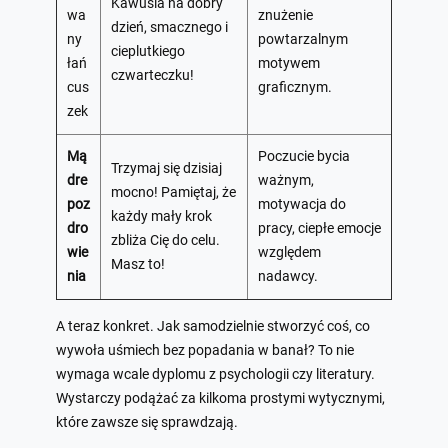
Kawusia na dobry
wa
znużenie
dzień, smacznego i
ny
powtarzalnym
cieplutkiego
łań
motywem
czwarteczku!
cus
graficznym.
zek
Mą
Poczucie bycia
Trzymaj się dzisiaj
dre
ważnym,
mocno! Pamiętaj, że
poz
motywacja do
każdy mały krok
dro
pracy, ciepłe emocje
zbliża Cię do celu.
wie
względem
Masz to!
nia
nadawcy.
A teraz konkret. Jak samodzielnie stworzyć coś, co
wywoła uśmiech bez popadania w banał? To nie
wymaga wcale dyplomu z psychologii czy literatury.
Wystarczy podążać za kilkoma prostymi wytycznymi,
które zawsze się sprawdzają.