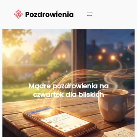
Przejdź
do
treści
Mądre pozdrowienia na
czwartek dla bliskich