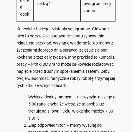
biurk
zjedzą.’
uwagi od presji
a
zadań.
obok
Korzyści z takiego działania są ogromne. Główna z
nich to oczywiście budowanie i podtrzymywanie
relacji. Na przykład, wysłanie wiadomości do mamy z
życzeniami dobrego dnia sprawia, że czuje się ona
kochana przez cały tydzień. Inny przykład to kumpel z
pracy – krótki SMS rano może całkowicie rozładować
napięcie przed trudnym spotkaniem z szefem. Żeby
twoje wiadomości faktycznie robiły robotę, trzymaj się
tych kilku żelaznych zasad:
Wybierz idealny moment – nie wysyłaj niczego o
5:00 rano, chyba że wiesz, że ta osoba już
trenuje na siłowni. Celuj w okienko między 7:30
a 8:15.
Złap odpowiedni ton – memy wysyłaj do