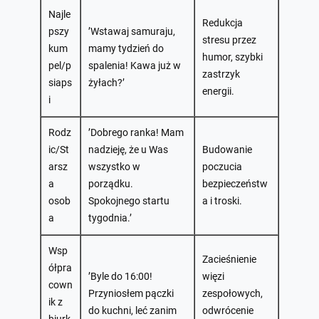
Najle
Redukcja
pszy
’Wstawaj samuraju,
stresu przez
kum
mamy tydzień do
humor, szybki
pel/p
spalenia! Kawa już w
zastrzyk
siaps
żyłach?’
energii.
i
Rodz
’Dobrego ranka! Mam
ic/St
nadzieję, że u Was
Budowanie
arsz
wszystko w
poczucia
a
porządku.
bezpieczeństw
osob
Spokojnego startu
a i troski.
a
tygodnia.’
Wsp
Zacieśnienie
ółpra
’Byle do 16:00!
więzi
cown
Przyniosłem pączki
zespołowych,
ik z
do kuchni, leć zanim
odwrócenie