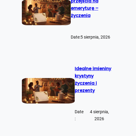
przejścia na
emeryturę –
życzenia
Date:
5 sierpnia, 2026
Idealne imieniny
krystyny
życzenia i
prezenty
Date
4 sierpnia,
:
2026