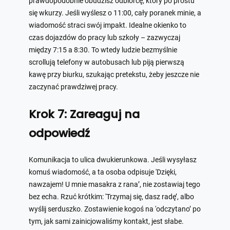
prawdopodobnie obudzisz odbiorcę, który po prostu
się wkurzy. Jeśli wyślesz o 11:00, cały poranek minie, a
wiadomość straci swój impakt. Idealne okienko to
czas dojazdów do pracy lub szkoły – zazwyczaj
między 7:15 a 8:30. To wtedy ludzie bezmyślnie
scrollują telefony w autobusach lub piją pierwszą
kawę przy biurku, szukając pretekstu, żeby jeszcze nie
zaczynać prawdziwej pracy.
Krok 7: Zareaguj na
odpowiedź
Komunikacja to ulica dwukierunkowa. Jeśli wysyłasz
komuś wiadomość, a ta osoba odpisuje 'Dzięki,
nawzajem! U mnie masakra z rana’, nie zostawiaj tego
bez echa. Rzuć krótkim: 'Trzymaj się, dasz radę’, albo
wyślij serduszko. Zostawienie kogoś na 'odczytano’ po
tym, jak sami zainicjowaliśmy kontakt, jest słabe.