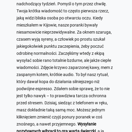
nadchodzący tydzień. Pomyśl o tym przez chwilę.
Twoja krótka wiadomość to często pierwsza rzecz,
jaką widzi bliska osoba po otwarciu oczu. Kiedy
mieszkałem w Kijowie, nasze poranki bywały
niesamowicie nieprzewidywalne. Za oknem szaruga,
czasem wyją syreny, a człowiek po prostu szukał
jakiegokolwiek punktu zaczepienia, żeby poczuć
odrobinę normalności. Zaczęliśmy wtedy z ekipą
wysyłać sobie rano totalnie bzdurne, ale jakże ciepłe
wiadomości. Zdjęcie krzywo zaparzonej kawy, mem z
zaspanym kotem, krótkie audio. To był nasz rytuał,
który dawał kopa do działania silniejszego niż
podwójne espresso. Zdałem sobie sprawę, że to nie
jest tylko nawyk – to prawdziwa tarcza ochronna
przed stresem. Dzisiaj, siedząc z telefonem w ręku,
masz dokładnie taką samą moc. Możesz jednym
kliknięciem zmienić czyjś ponury poranek w coś
znośnego, a nawet przyjemnego.
Wysyłanie
pozytywnych wibracji to gra warta świeczki
, a ja