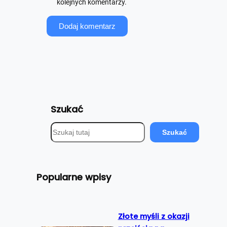
kolejnych komentarzy.
Szukać
S
Szukać
z
u
k
Popularne wpisy
a
j
Złote myśli z okazji