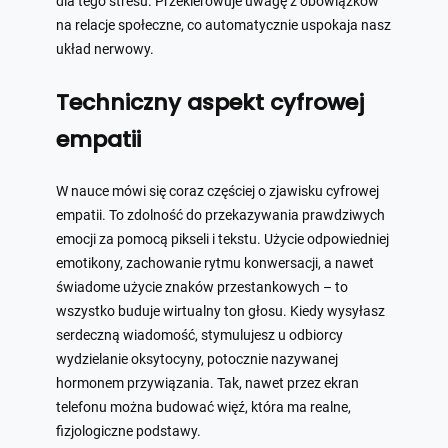
dla tego stresu. Przekierowuje uwagę z obowiązków
na relacje społeczne, co automatycznie uspokaja nasz
układ nerwowy.
Techniczny aspekt cyfrowej
empatii
W nauce mówi się coraz częściej o zjawisku cyfrowej
empatii. To zdolność do przekazywania prawdziwych
emocji za pomocą pikseli i tekstu. Użycie odpowiedniej
emotikony, zachowanie rytmu konwersacji, a nawet
świadome użycie znaków przestankowych – to
wszystko buduje wirtualny ton głosu. Kiedy wysyłasz
serdeczną wiadomość, stymulujesz u odbiorcy
wydzielanie oksytocyny, potocznie nazywanej
hormonem przywiązania. Tak, nawet przez ekran
telefonu można budować więź, która ma realne,
fizjologiczne podstawy.