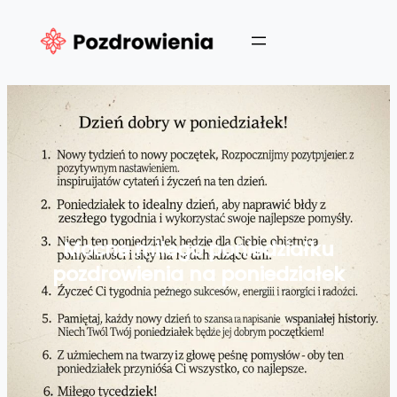
Przejdź
do
treści
Mocne miłego poniedziałku
pozdrowienia na poniedziałek