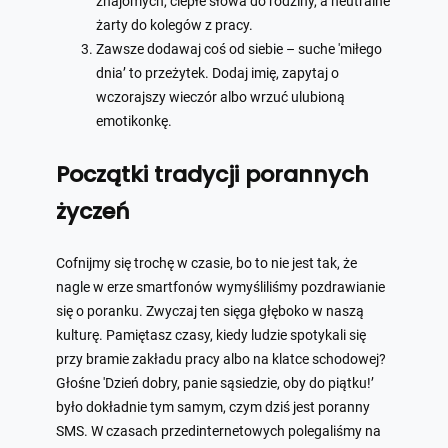
znajomych, ciepłe słowa do rodziny, a neutralne
żarty do kolegów z pracy.
Zawsze dodawaj coś od siebie – suche 'miłego
dnia’ to przeżytek. Dodaj imię, zapytaj o
wczorajszy wieczór albo wrzuć ulubioną
emotikonkę.
Początki tradycji porannych
życzeń
Cofnijmy się trochę w czasie, bo to nie jest tak, że
nagle w erze smartfonów wymyśliliśmy pozdrawianie
się o poranku. Zwyczaj ten sięga głęboko w naszą
kulturę. Pamiętasz czasy, kiedy ludzie spotykali się
przy bramie zakładu pracy albo na klatce schodowej?
Głośne 'Dzień dobry, panie sąsiedzie, oby do piątku!’
było dokładnie tym samym, czym dziś jest poranny
SMS. W czasach przedinternetowych polegaliśmy na