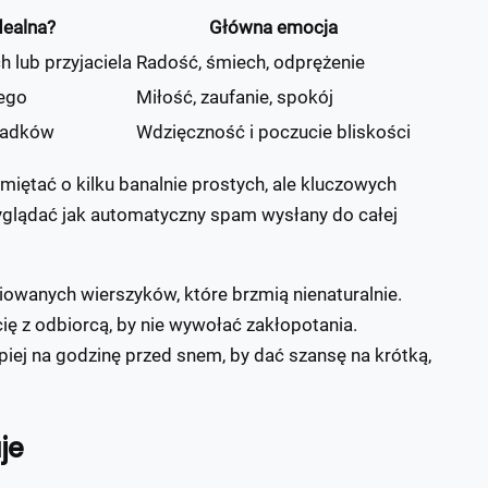
dealna?
Główna emocja
 lub przyjaciela
Radość, śmiech, odprężenie
wego
Miłość, zaufanie, spokój
ziadków
Wdzięczność i poczucie bliskości
miętać o kilku banalnie prostych, ale kluczowych
yglądać jak automatyczny spam wysłany do całej
iowanych wierszyków, które brzmią nienaturalnie.
cię z odbiorcą, by nie wywołać zakłopotania.
ej na godzinę przed snem, by dać szansę na krótką,
je