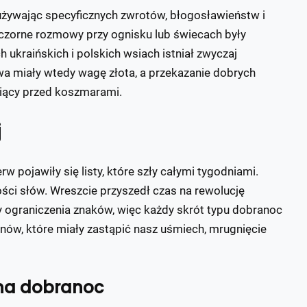
, używając specyficznych zwrotów, błogosławieństw i
eczorne rozmowy przy ognisku lub świecach były
ukraińskich i polskich wsiach istniał zwyczaj
a miały wtedy wagę złota, a przekazanie dobrych
niący przed koszmarami.
j
w pojawiły się listy, które szły całymi tygodniami.
i słów. Wreszcie przyszedł czas na rewolucję
 ograniczenia znaków, więc każdy skrót typu dobranoc
ów, które miały zastąpić nasz uśmiech, mrugnięcie
na dobranoc