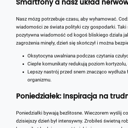
Smartfony a nasz układ nerwo
Nasz mózg potrzebuje czasu, aby wyhamować. Codzi
wiadomości ze świata polityki czy gospodarki. Taki
pozytywna wiadomość od kogoś bliskiego działa ja
zagrożenia minęły, dzień się skończył i można bezpi
Oksytocyna uwalniana podczas czytania czułyc
Ciepłe komunikaty redukują poziom kortyzolu, 
Lepszy nastrój przed snem znacząco wydłuża f
organizmu.
Poniedziałek: Inspiracja na tru
Poniedziałki bywają bezlitosne. Wieczorem wyślij coś
dzisiejszy dzień był intensywny. Zrobiłeś świetną r