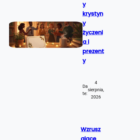
y
krystyn
y
życzeni
a i
prezent
y
4
Da
sierpnia,
te:
2026
Wzrusz
ające