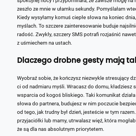
spokojnej nocy i przypominała, że zawsze mogę na ni
zeszło ze mnie w ułamku sekundy. Pomyślałam wted
Kiedy wysyłamy komuś ciepłe słowa na koniec dnia,
myślach. To szczere zainteresowanie buduje najsilni
radość. Zwykły, szczery SMS potrafi rozjaśnić naw
z uśmiechem na ustach.
Dlaczego drobne gesty mają tak
Wyobraź sobie, że kończysz niezwykle stresujący dzi
ci od nadmiaru myśli. Wracasz do domu, kładziesz s
wsparcia od kogoś bliskiego. Taki komunikat działa 
słowa do partnera, budujesz w nim poczucie bezpiec
od tego, jak trudny był dzień, jesteście w tym razem
przyjaciółki lub mamy, utrwalasz więź, która mogła
że są dla nas absolutnym priorytetem.