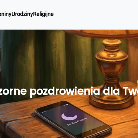
eniny
Urodziny
Religijne
zorne pozdrowienia dla Two