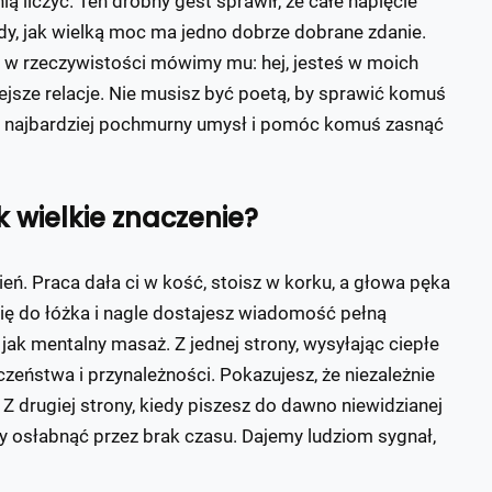
ą liczyć. Ten drobny gest sprawił, że całe napięcie
y, jak wielką moc ma jedno dobrze dobrane zdanie.
 w rzeczywistości mówimy mu: hej, jesteś w moich
ejsze relacje. Nie musisz być poetą, by sprawić komuś
et najbardziej pochmurny umysł i pomóc komuś zasnąć
 wielkie znaczenie?
eń. Praca dała ci w kość, stoisz w korku, a głowa pęka
ię do łóżka i nagle dostajesz wiadomość pełną
jak mentalny masaż. Z jednej strony, wysyłając ciepłe
zeństwa i przynależności. Pokazujesz, że niezależnie
. Z drugiej strony, kiedy piszesz do dawno niewidzianej
by osłabnąć przez brak czasu. Dajemy ludziom sygnał,