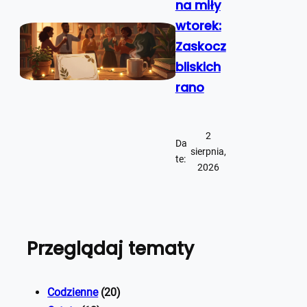
na miły
wtorek:
Zaskocz
bliskich
rano
2
Da
sierpnia,
te:
2026
Przeglądaj tematy
Codzienne
(20)