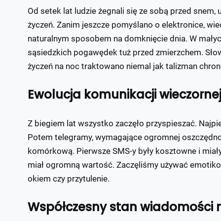
Od setek lat ludzie żegnali się ze sobą przed snem
życzeń. Zanim jeszcze pomyślano o elektronice, wi
naturalnym sposobem na domknięcie dnia. W małych 
sąsiedzkich pogawędek tuż przed zmierzchem. Słow
życzeń na noc traktowano niemal jak talizman chro
Ewolucja komunikacji wieczorne
Z biegiem lat wszystko zaczęło przyspieszać. Najpier
Potem telegramy, wymagające ogromnej oszczędnośc
komórkową. Pierwsze SMS-y były kosztowne i miały
miał ogromną wartość. Zaczęliśmy używać emotikon
okiem czy przytulenie.
Współczesny stan wiadomości 