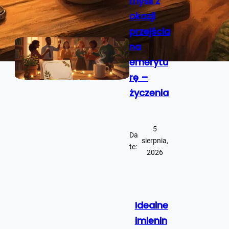
myśli z
okazji
przejścia
na
emerytu
rę –
życzenia
5
Da
sierpnia,
te:
2026
Idealne
imienin