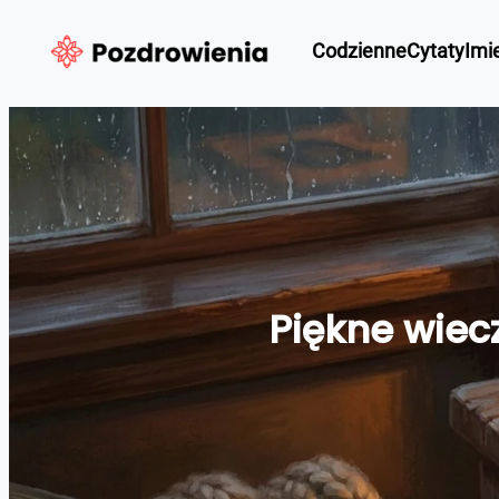
Przejdź
Codzienne
Cytaty
Imi
do
treści
Piękne wiec