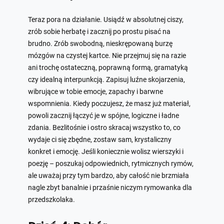
Teraz pora na działanie. Usiądź w absolutnej ciszy,
zrób sobie herbatę i zacznij po prostu pisać na
brudno. Zrób swobodną, nieskrępowaną burzę
mózgów na czystej kartce. Nie przejmuj się na razie
ani trochę ostateczną, poprawną formą, gramatyką
czy idealną interpunkcją. Zapisuj luźne skojarzenia,
wibrujące w tobie emocje, zapachy i barwne
wspomnienia. Kiedy poczujesz, że masz już materiał,
powoli zacznij łączyć je w spójne, logiczne i ładne
zdania. Bezlitośnie i ostro skracaj wszystko to, co
wydaje ci się zbędne, zostaw sam, krystaliczny
konkret i emocję. Jeśli koniecznie wolisz wierszyki i
poezję – poszukaj odpowiednich, rytmicznych rymów,
ale uważaj przy tym bardzo, aby całość nie brzmiała
nagle zbyt banalnie i przaśnie niczym rymowanka dla
przedszkolaka.