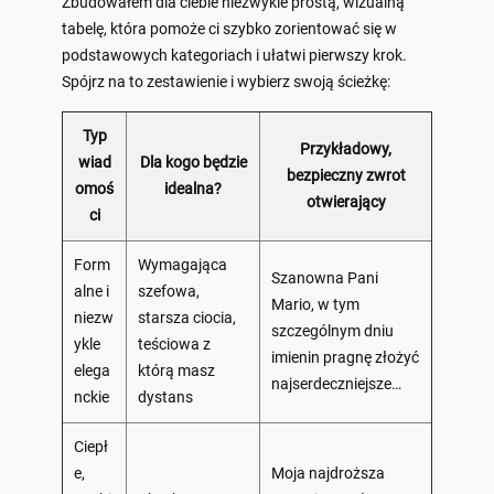
Zbudowałem dla ciebie niezwykle prostą, wizualną
tabelę, która pomoże ci szybko zorientować się w
podstawowych kategoriach i ułatwi pierwszy krok.
Spójrz na to zestawienie i wybierz swoją ścieżkę:
Typ
Przykładowy,
wiad
Dla kogo będzie
bezpieczny zwrot
omoś
idealna?
otwierający
ci
Form
Wymagająca
Szanowna Pani
alne i
szefowa,
Mario, w tym
niezw
starsza ciocia,
szczególnym dniu
ykle
teściowa z
imienin pragnę złożyć
elega
którą masz
najserdeczniejsze…
nckie
dystans
Ciepł
e,
Moja najdroższa