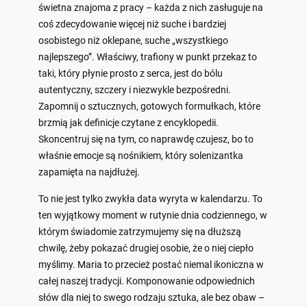
świetna znajoma z pracy – każda z nich zasługuje na
coś zdecydowanie więcej niż suche i bardziej
osobistego niż oklepane, suche „wszystkiego
najlepszego”. Właściwy, trafiony w punkt przekaz to
taki, który płynie prosto z serca, jest do bólu
autentyczny, szczery i niezwykle bezpośredni.
Zapomnij o sztucznych, gotowych formułkach, które
brzmią jak definicje czytane z encyklopedii.
Skoncentruj się na tym, co naprawdę czujesz, bo to
właśnie emocje są nośnikiem, który solenizantka
zapamięta na najdłużej.
To nie jest tylko zwykła data wyryta w kalendarzu. To
ten wyjątkowy moment w rutynie dnia codziennego, w
którym świadomie zatrzymujemy się na dłuższą
chwilę, żeby pokazać drugiej osobie, że o niej ciepło
myślimy. Maria to przecież postać niemal ikoniczna w
całej naszej tradycji. Komponowanie odpowiednich
słów dla niej to swego rodzaju sztuka, ale bez obaw –