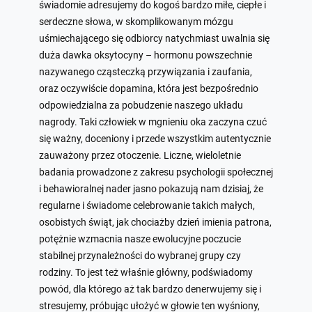
świadomie adresujemy do kogoś bardzo miłe, ciepłe i
serdeczne słowa, w skomplikowanym mózgu
uśmiechającego się odbiorcy natychmiast uwalnia się
duża dawka oksytocyny – hormonu powszechnie
nazywanego cząsteczką przywiązania i zaufania,
oraz oczywiście dopamina, która jest bezpośrednio
odpowiedzialna za pobudzenie naszego układu
nagrody. Taki człowiek w mgnieniu oka zaczyna czuć
się ważny, doceniony i przede wszystkim autentycznie
zauważony przez otoczenie. Liczne, wieloletnie
badania prowadzone z zakresu psychologii społecznej
i behawioralnej nader jasno pokazują nam dzisiaj, że
regularne i świadome celebrowanie takich małych,
osobistych świąt, jak chociażby dzień imienia patrona,
potężnie wzmacnia nasze ewolucyjne poczucie
stabilnej przynależności do wybranej grupy czy
rodziny. To jest też właśnie główny, podświadomy
powód, dla którego aż tak bardzo denerwujemy się i
stresujemy, próbując ułożyć w głowie ten wyśniony,