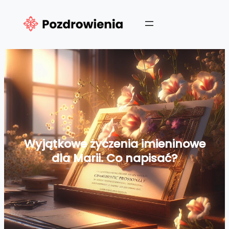
Przejdź
do
treści
Wyjątkowe życzenia imieninowe
dla Marii. Co napisać?