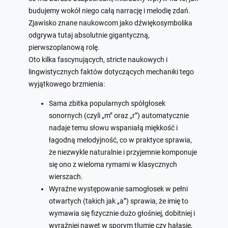
budujemy wokół niego całą narrację i melodię zdań.
Zjawisko znane naukowcom jako dźwiękosymbolika
odgrywa tutaj absolutnie gigantyczną,
pierwszoplanową rolę.
Oto kilka fascynujących, stricte naukowych i
lingwistycznych faktów dotyczących mechaniki tego
wyjątkowego brzmienia:
Sama zbitka popularnych spółgłosek
sonornych (czyli „m” oraz „r”) automatycznie
nadaje temu słowu wspaniałą miękkość i
łagodną melodyjność, co w praktyce sprawia,
że niezwykle naturalnie i przyjemnie komponuje
się ono z wieloma rymami w klasycznych
wierszach.
Wyraźne występowanie samogłosek w pełni
otwartych (takich jak „a”) sprawia, że imię to
wymawia się fizycznie dużo głośniej, dobitniej i
wyraźniej nawet w sporym tłumie czy hałasie,