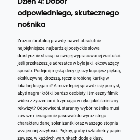
Dzień 4: Dobór
odpowiedniego, skutecznego
nośnika
Zrozum brutalną prawdę: nawet absolutnie
najpiękniejsze, najbardziej poetyckie słowa
drastycznie stracą na swojej wypracowanej wartości,
jeśli przekażesz je adresatce w byle jaki, lekceważący
sposób. Podejmij męską decyzję: czy kupujesz piękną,
ekskluzywną, droższą, ręcznie robioną kartkę w
lokalnej księgarni? A może lepiej sprawdzi się pomysł,
abyś nagrał krótki, bardzo osobisty i śmieszny filmik
wideo z życzeniami, trzymając w ręku jakiś śmieszny
rekwizyt? Odpowiedni, staranny wybór nośnika musi
zawsze nienagannie pasować do wyrazistego
charakteru danej solenizantki oraz waszego stopnia
wzajemnej zażyłości. Piękny, gruby i szlachetny papier
zawsze, w każdych warunkach dodaje klasy,