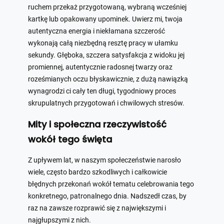
ruchem przekaż przygotowaną, wybraną wcześniej
kartkę lub opakowany upominek. Uwierz mi, twoja
autentyczna energia i niekłamana szczerość
wykonają całą niezbędną resztę pracy w ułamku
sekundy. Głęboka, szczera satysfakcja z widoku jej
promiennej, autentycznie radosnej twarzy oraz
roześmianych oczu błyskawicznie, z dużą nawiązką
wynagrodzi ci cały ten długi, tygodniowy proces
skrupulatnych przygotowań i chwilowych stresów.
Mity i społeczna rzeczywistość
wokół tego święta
Z upływem lat, w naszym społeczeństwie narosło
wiele, często bardzo szkodliwych i całkowicie
błędnych przekonań wokół tematu celebrowania tego
konkretnego, patronalnego dnia. Nadszedł czas, by
raz na zawsze rozprawić się z największymi i
najgłupszymi z nich.