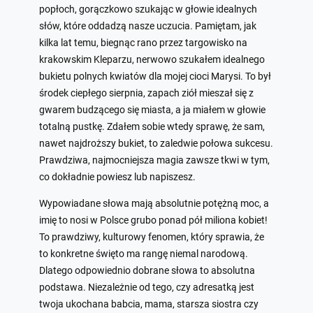
popłoch, gorączkowo szukając w głowie idealnych
słów, które oddadzą nasze uczucia. Pamiętam, jak
kilka lat temu, biegnąc rano przez targowisko na
krakowskim Kleparzu, nerwowo szukałem idealnego
bukietu polnych kwiatów dla mojej cioci Marysi. To był
środek ciepłego sierpnia, zapach ziół mieszał się z
gwarem budzącego się miasta, a ja miałem w głowie
totalną pustkę. Zdałem sobie wtedy sprawę, że sam,
nawet najdroższy bukiet, to zaledwie połowa sukcesu.
Prawdziwa, najmocniejsza magia zawsze tkwi w tym,
co dokładnie powiesz lub napiszesz.
Wypowiadane słowa mają absolutnie potężną moc, a
imię to nosi w Polsce grubo ponad pół miliona kobiet!
To prawdziwy, kulturowy fenomen, który sprawia, że
to konkretne święto ma rangę niemal narodową.
Dlatego odpowiednio dobrane słowa to absolutna
podstawa. Niezależnie od tego, czy adresatką jest
twoja ukochana babcia, mama, starsza siostra czy