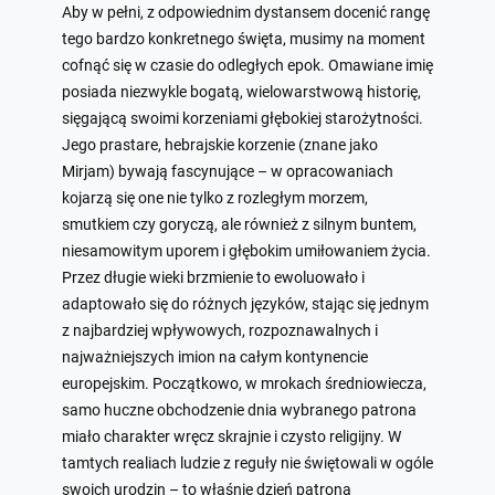
Aby w pełni, z odpowiednim dystansem docenić rangę
tego bardzo konkretnego święta, musimy na moment
cofnąć się w czasie do odległych epok. Omawiane imię
posiada niezwykle bogatą, wielowarstwową historię,
sięgającą swoimi korzeniami głębokiej starożytności.
Jego prastare, hebrajskie korzenie (znane jako
Mirjam) bywają fascynujące – w opracowaniach
kojarzą się one nie tylko z rozległym morzem,
smutkiem czy goryczą, ale również z silnym buntem,
niesamowitym uporem i głębokim umiłowaniem życia.
Przez długie wieki brzmienie to ewoluowało i
adaptowało się do różnych języków, stając się jednym
z najbardziej wpływowych, rozpoznawalnych i
najważniejszych imion na całym kontynencie
europejskim. Początkowo, w mrokach średniowiecza,
samo huczne obchodzenie dnia wybranego patrona
miało charakter wręcz skrajnie i czysto religijny. W
tamtych realiach ludzie z reguły nie świętowali w ogóle
swoich urodzin – to właśnie dzień patrona