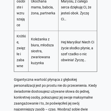
osobi
Ukochana
Marysiu, z całego
ste i
mama, babcia,
serca dziękuję Ci, że
wzru
żona, partnerka
jesteś obok. Życzę
szają
Ci…
ce
Krótki
Koleżanka z
e,
Hej Maryśka! Niech Ci
biura, młodsza
zwięz
życie słodko płynie, a
siostra,
łe i
szef rzadko o nic
zwariowana
zaba
obwinia! Życzę…
kuzynka
wne
Gigantyczna wartość płynąca z głębokiej
personalizacji jest po prostu nie do przecenienia. Kiedy
świadomie dostosujesz używane słowa do jednej,
konkretnej osoby, pokazujesz jej swoje maksymalne
zaangażowanie i to, że poświęciłeś jej swój
najcenniejszy zasób – czas. Wyobraź sobie dwie