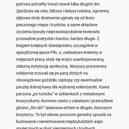
patrona potrafiły trwać nawet kilka długich dni.
Zjeżdżała się cała, bliższa i dalsza rodzina, ogromne,
dębowe stoły dosłownie uginały się od ilości
pieczonego mięsa i trunków, a same składane
życzenia bywały nieprawdopodobnie kwieciste,
przesadnie poetyckie i bardzo, bardzo długie. Z
biegiem kolejnych dziesięcioleci, szczególnie w
specyficznej epoce PRL-u, zakładowe imieniny w
miejscach pracy stały się wręcz usankcjonowaną,
żelazną instytucją społeczną. Wszyscy pracownicy
solidarnie zrzucali się po parę złotych na
obowiązkowe goździki, rajstopy czy ewentualnie
paczkę dobrej kawy dla wybranej solenizantki. Kawa
parzona „po turecku” w szklankach z metalowymi
koszyczkami, domowe ciasto z zakalcem i przeraźliwie
głośne „Sto lat!” śpiewane echem w długim, biurowym
korytarzu. To był wbrew pozorom genialny sposób na
budowanie i cementowanie międzyludzkich więzi
społecznych w dość siermiężnych i trudnych,