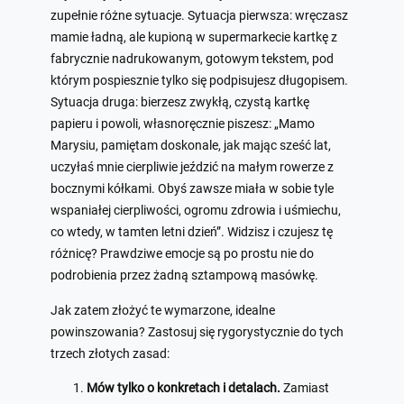
zupełnie różne sytuacje. Sytuacja pierwsza: wręczasz
mamie ładną, ale kupioną w supermarkecie kartkę z
fabrycznie nadrukowanym, gotowym tekstem, pod
którym pospiesznie tylko się podpisujesz długopisem.
Sytuacja druga: bierzesz zwykłą, czystą kartkę
papieru i powoli, własnoręcznie piszesz: „Mamo
Marysiu, pamiętam doskonale, jak mając sześć lat,
uczyłaś mnie cierpliwie jeździć na małym rowerze z
bocznymi kółkami. Obyś zawsze miała w sobie tyle
wspaniałej cierpliwości, ogromu zdrowia i uśmiechu,
co wtedy, w tamten letni dzień”. Widzisz i czujesz tę
różnicę? Prawdziwe emocje są po prostu nie do
podrobienia przez żadną sztampową masówkę.
Jak zatem złożyć te wymarzone, idealne
powinszowania? Zastosuj się rygorystycznie do tych
trzech złotych zasad:
Mów tylko o konkretach i detalach.
Zamiast