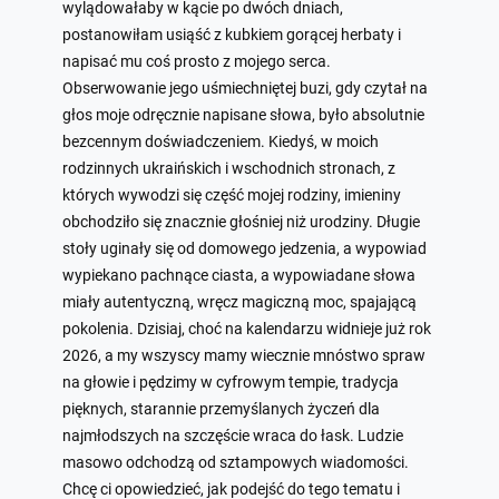
wylądowałaby w kącie po dwóch dniach,
postanowiłam usiąść z kubkiem gorącej herbaty i
napisać mu coś prosto z mojego serca.
Obserwowanie jego uśmiechniętej buzi, gdy czytał na
głos moje odręcznie napisane słowa, było absolutnie
bezcennym doświadczeniem. Kiedyś, w moich
rodzinnych ukraińskich i wschodnich stronach, z
których wywodzi się część mojej rodziny, imieniny
obchodziło się znacznie głośniej niż urodziny. Długie
stoły uginały się od domowego jedzenia, a wypowiad
wypiekano pachnące ciasta, a wypowiadane słowa
miały autentyczną, wręcz magiczną moc, spajającą
pokolenia. Dzisiaj, choć na kalendarzu widnieje już rok
2026, a my wszyscy mamy wiecznie mnóstwo spraw
na głowie i pędzimy w cyfrowym tempie, tradycja
pięknych, starannie przemyślanych życzeń dla
najmłodszych na szczęście wraca do łask. Ludzie
masowo odchodzą od sztampowych wiadomości.
Chcę ci opowiedzieć, jak podejść do tego tematu i