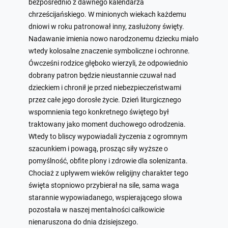
bezpośrednio z dawnego kalendarza
chrześcijańskiego. W minionych wiekach każdemu
dniowi w roku patronował inny, zasłużony święty.
Nadawanie imienia nowo narodzonemu dziecku miało
wtedy kolosalne znaczenie symboliczne i ochronne.
Ówcześni rodzice głęboko wierzyli, że odpowiednio
dobrany patron będzie nieustannie czuwał nad
dzieckiem i chronił je przed niebezpieczeństwami
przez całe jego dorosłe życie. Dzień liturgicznego
wspomnienia tego konkretnego świętego był
traktowany jako moment duchowego odrodzenia.
Wtedy to bliscy wypowiadali życzenia z ogromnym
szacunkiem i powagą, prosząc siły wyższe o
pomyślność, obfite plony i zdrowie dla solenizanta.
Chociaż z upływem wieków religijny charakter tego
święta stopniowo przybierał na sile, sama waga
starannie wypowiadanego, wspierającego słowa
pozostała w naszej mentalności całkowicie
nienaruszona do dnia dzisiejszego.