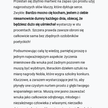
Przestań się zbytnio martwić na zapas i po prostu użyj
najprostszych słów kluczy, które dyktuje serce.
Zwykłe:
Bardzo mocno cię kocham, jestem z ciebie
niesamowicie dumny każdego dnia, obiecaj, że
będziesz dużo się uśmiechał
wystarczy w stu
procentach. Szczera prawda zawsze obroni się
całkowicie sama bez zbędnych ozdobników
poetyckich!
Podsumowując całą tę wiedzę, pamiętaj proszę o
jednym najważniejszym aspekcie: życzenia
imieninowe dla wnuka pod żadnym pozorem nie
muszą być wybitnym, literackim dziełem sztuki na
miarę nagrody Nobla, które wygra szkolny konkurs.
Kluczowe, a zarazem wystarczające jest to, aby
płynęły one czystym nurtem prosto z głębi twojego
wspaniałego serca. Muszą one jasno zauważać
wnuka jako całkowicie odrębnego, młodego i
niezależnego człowieka z własnymi, nierzadko