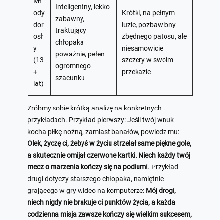
Mł
Inteligentny, lekko
ody
Krótki, na pełnym
zabawny,
dor
luzie, pozbawiony
traktujący
osł
zbędnego patosu, ale
chłopaka
y
niesamowicie
poważnie, pełen
(13
szczery w swoim
ogromnego
+
przekazie
szacunku
lat)
Zróbmy sobie krótką analizę na konkretnych
przykładach. Przykład pierwszy: Jeśli twój wnuk
kocha piłkę nożną, zamiast banałów, powiedz mu:
Olek, życzę ci, żebyś w życiu strzelał same piękne gole,
a skutecznie omijał czerwone kartki. Niech każdy twój
mecz o marzenia kończy się na podium!
. Przykład
drugi dotyczy starszego chłopaka, namiętnie
grającego w gry wideo na komputerze:
Mój drogi,
niech nigdy nie brakuje ci punktów życia, a każda
codzienna misja zawsze kończy się wielkim sukcesem,