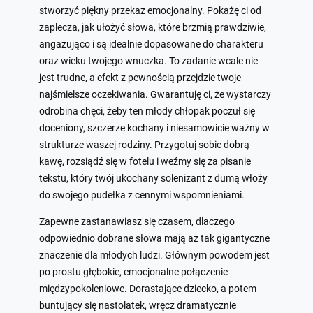
stworzyć piękny przekaz emocjonalny. Pokażę ci od
zaplecza, jak ułożyć słowa, które brzmią prawdziwie,
angażująco i są idealnie dopasowane do charakteru
oraz wieku twojego wnuczka. To zadanie wcale nie
jest trudne, a efekt z pewnością przejdzie twoje
najśmielsze oczekiwania. Gwarantuję ci, że wystarczy
odrobina chęci, żeby ten młody chłopak poczuł się
doceniony, szczerze kochany i niesamowicie ważny w
strukturze waszej rodziny. Przygotuj sobie dobrą
kawę, rozsiądź się w fotelu i weźmy się za pisanie
tekstu, który twój ukochany solenizant z dumą włoży
do swojego pudełka z cennymi wspomnieniami.
Zapewne zastanawiasz się czasem, dlaczego
odpowiednio dobrane słowa mają aż tak gigantyczne
znaczenie dla młodych ludzi. Głównym powodem jest
po prostu głębokie, emocjonalne połączenie
międzypokoleniowe. Dorastające dziecko, a potem
buntujący się nastolatek, wręcz dramatycznie