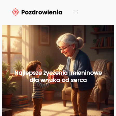
Przejdź
do
treści
Najlepsze życzenia imieninowe
dla wnuka od serca