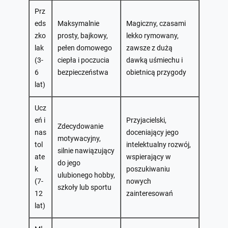
Prz
eds
Maksymalnie
Magiczny, czasami
zko
prosty, bajkowy,
lekko rymowany,
lak
pełen domowego
zawsze z dużą
(3-
ciepła i poczucia
dawką uśmiechu i
6
bezpieczeństwa
obietnicą przygody
lat)
Ucz
eń i
Przyjacielski,
Zdecydowanie
nas
doceniający jego
motywacyjny,
tol
intelektualny rozwój,
silnie nawiązujący
ate
wspierający w
do jego
k
poszukiwaniu
ulubionego hobby,
(7-
nowych
szkoły lub sportu
12
zainteresowań
lat)