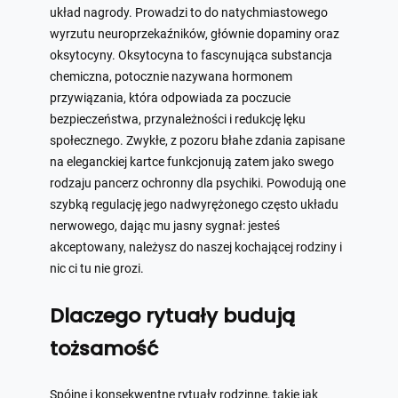
układ nagrody. Prowadzi to do natychmiastowego
wyrzutu neuroprzekaźników, głównie dopaminy oraz
oksytocyny. Oksytocyna to fascynująca substancja
chemiczna, potocznie nazywana hormonem
przywiązania, która odpowiada za poczucie
bezpieczeństwa, przynależności i redukcję lęku
społecznego. Zwykłe, z pozoru błahe zdania zapisane
na eleganckiej kartce funkcjonują zatem jako swego
rodzaju pancerz ochronny dla psychiki. Powodują one
szybką regulację jego nadwyrężonego często układu
nerwowego, dając mu jasny sygnał: jesteś
akceptowany, należysz do naszej kochającej rodziny i
nic ci tu nie grozi.
Dlaczego rytuały budują
tożsamość
Spójne i konsekwentne rytuały rodzinne, takie jak