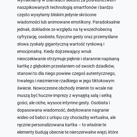
wymieniamy w ułamkach sekund za pośrednictwem
naszpikowanych technologią smartfonów i bardzo
często wysyłamy bliskim jedynie skrócone
wiadomości lub animowane emotikony. Paradoksalnie
jednak, dokładnie ze względu na tę wszechobecną
cyfryzację, osobiste, fizyczne gesty oraz przemyślane
słowa zyskały gigantyczną wartość rynkową i
emocjonalną. Kiedy dojrzewający wnuk
nieoczekiwanie otrzymuje pięknie i starannie napisaną
kartkę z głębokim przesłaniem od swoich dziadków,
stanowi to dla niego powiew czegoś autentycznego,
trwałego i niezmiernie rzadkiego w jego tiktokowym
świecie. Nowoczesne obchody imienin to wcale nie
muszą być huczne imprezy z wynajętą salą i setką
gości, ale ciche, wysoce intymne gesty. Osobista i
dopasowana wiadomość, dedykowane nagranie
wideo od babci z urlopu czy chociażby wirtualna, ale
ręcznie personalizowana kartka – to właśnie te
elementy budują obecnie te nierozerwalne więzi, które