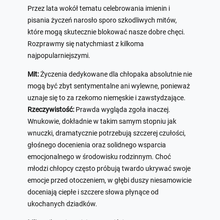
Przez lata wokół tematu celebrowania imienin i
pisania życzeń narosło sporo szkodliwych mitów,
które mogą skutecznie blokować nasze dobre chęci.
Rozprawmy się natychmiast z kilkoma
najpopularniejszymi.
Mit:
Życzenia dedykowane dla chłopaka absolutnie nie
mogą być zbyt sentymentalne ani wylewne, ponieważ
uznaje się to za rzekomo niemęskie i zawstydzające.
Rzeczywistość:
Prawda wygląda zgoła inaczej.
Wnukowie, dokładnie w takim samym stopniu jak
wnuczki, dramatycznie potrzebują szczerej czułości,
głośnego docenienia oraz solidnego wsparcia
emocjonalnego w środowisku rodzinnym. Choć
młodzi chłopcy często próbują twardo ukrywać swoje
emocje przed otoczeniem, w głębi duszy niesamowicie
doceniają ciepłe i szczere słowa płynące od
ukochanych dziadków.