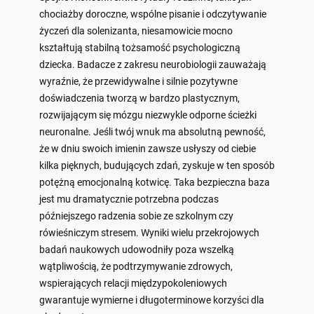
chociażby doroczne, wspólne pisanie i odczytywanie
życzeń dla solenizanta, niesamowicie mocno
kształtują stabilną tożsamość psychologiczną
dziecka. Badacze z zakresu neurobiologii zauważają
wyraźnie, że przewidywalne i silnie pozytywne
doświadczenia tworzą w bardzo plastycznym,
rozwijającym się mózgu niezwykle odporne ścieżki
neuronalne. Jeśli twój wnuk ma absolutną pewność,
że w dniu swoich imienin zawsze usłyszy od ciebie
kilka pięknych, budujących zdań, zyskuje w ten sposób
potężną emocjonalną kotwicę. Taka bezpieczna baza
jest mu dramatycznie potrzebna podczas
późniejszego radzenia sobie ze szkolnym czy
rówieśniczym stresem. Wyniki wielu przekrojowych
badań naukowych udowodniły poza wszelką
wątpliwością, że podtrzymywanie zdrowych,
wspierających relacji międzypokoleniowych
gwarantuje wymierne i długoterminowe korzyści dla