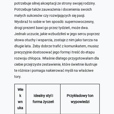
potrzebuje silnej akceptacji ze strony swojej rodziny.
Potrzebuje także zauważenia i docenienia swoich
małych sukcesów czy rozwijających się pasji.
Wyobraź to sobie w ten sposób: supernowoczesny,
drogi prezent bawi go przez tydzień, może dwa.
Jednak uczucie, jakie wzbudziłeś w jego sercu poprzez
słowa otuchy i wsparcia, zostaje z nim jako tarcza na
długie lata. Żeby dobrze trafić z komunikatem, musisz
precyzyjnie dostosować jego formę i treść do etapu
rozwoju chłopca. Właśnie dlatego przygotowałam dla
ciebie przejrzyste zestawienie, które świetnie ilustruje
te różnice i pomaga nakierować myśli na właściwe
tory.
Wie
k
Idealny styl i
Przykładowy ton
wn
forma życzeń
wypowiedzi
uka