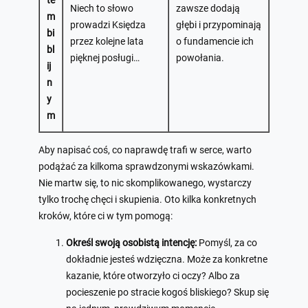
te
Niech to słowo
zawsze dodają
m
prowadzi Księdza
głębi i przypominają
bi
przez kolejne lata
o fundamencie ich
bl
pięknej posługi…
powołania.
ij
n
y
m
Aby napisać coś, co naprawdę trafi w serce, warto
podążać za kilkoma sprawdzonymi wskazówkami.
Nie martw się, to nic skomplikowanego, wystarczy
tylko trochę chęci i skupienia. Oto kilka konkretnych
kroków, które ci w tym pomogą:
Określ swoją osobistą intencję:
Pomyśl, za co
dokładnie jesteś wdzięczna. Może za konkretne
kazanie, które otworzyło ci oczy? Albo za
pocieszenie po stracie kogoś bliskiego? Skup się