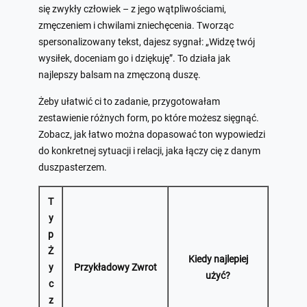
się zwykły człowiek – z jego wątpliwościami,
zmęczeniem i chwilami zniechęcenia. Tworząc
spersonalizowany tekst, dajesz sygnał: „Widzę twój
wysiłek, doceniam go i dziękuję”. To działa jak
najlepszy balsam na zmęczoną duszę.
Żeby ułatwić ci to zadanie, przygotowałam
zestawienie różnych form, po które możesz sięgnąć.
Zobacz, jak łatwo można dopasować ton wypowiedzi
do konkretnej sytuacji i relacji, jaka łączy cię z danym
duszpasterzem.
T
y
p
Ż
Kiedy najlepiej
y
Przykładowy Zwrot
użyć?
c
z