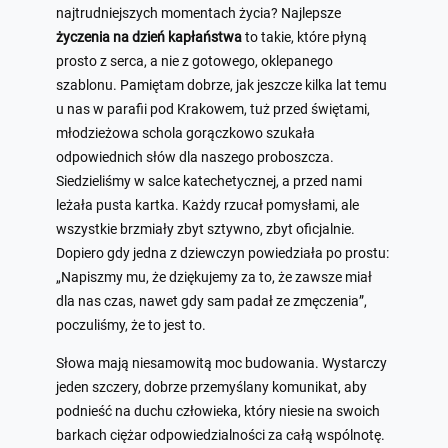
najtrudniejszych momentach życia? Najlepsze
życzenia na dzień kapłaństwa
to takie, które płyną
prosto z serca, a nie z gotowego, oklepanego
szablonu. Pamiętam dobrze, jak jeszcze kilka lat temu
u nas w parafii pod Krakowem, tuż przed świętami,
młodzieżowa schola gorączkowo szukała
odpowiednich słów dla naszego proboszcza.
Siedzieliśmy w salce katechetycznej, a przed nami
leżała pusta kartka. Każdy rzucał pomysłami, ale
wszystkie brzmiały zbyt sztywno, zbyt oficjalnie.
Dopiero gdy jedna z dziewczyn powiedziała po prostu:
„Napiszmy mu, że dziękujemy za to, że zawsze miał
dla nas czas, nawet gdy sam padał ze zmęczenia”,
poczuliśmy, że to jest to.
Słowa mają niesamowitą moc budowania. Wystarczy
jeden szczery, dobrze przemyślany komunikat, aby
podnieść na duchu człowieka, który niesie na swoich
barkach ciężar odpowiedzialności za całą wspólnotę.