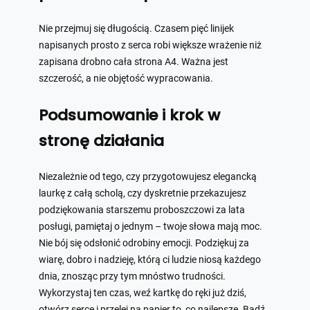
Nie przejmuj się długością. Czasem pięć linijek
napisanych prosto z serca robi większe wrażenie niż
zapisana drobno cała strona A4. Ważna jest
szczerość, a nie objętość wypracowania.
Podsumowanie i krok w
stronę działania
Niezależnie od tego, czy przygotowujesz elegancką
laurkę z całą scholą, czy dyskretnie przekazujesz
podziękowania starszemu proboszczowi za lata
posługi, pamiętaj o jednym – twoje słowa mają moc.
Nie bój się odsłonić odrobiny emocji. Podziękuj za
wiarę, dobro i nadzieję, którą ci ludzie niosą każdego
dnia, znosząc przy tym mnóstwo trudności.
Wykorzystaj ten czas, weź kartkę do ręki już dziś,
otwórz serce i przelej na papier to, co najlepsze. Bądź