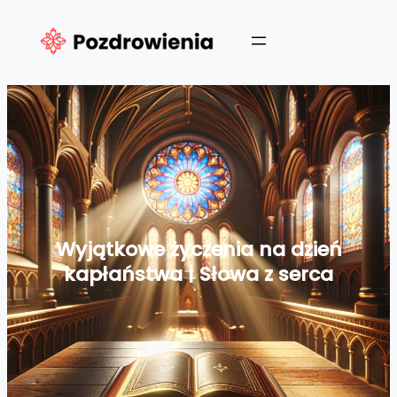
Przejdź
do
treści
Wyjątkowe życzenia na dzień
kapłaństwa | Słowa z serca