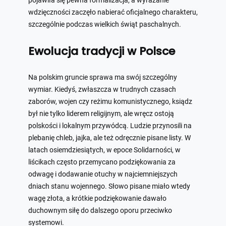
pojawiła się pewna formalizacja, a wyrażanie
wdzięczności zaczęło nabierać oficjalnego charakteru,
szczególnie podczas wielkich świąt paschalnych.
Ewolucja tradycji w Polsce
Na polskim gruncie sprawa ma swój szczególny
wymiar. Kiedyś, zwłaszcza w trudnych czasach
zaborów, wojen czy reżimu komunistycznego, ksiądz
był nie tylko liderem religijnym, ale wręcz ostoją
polskości i lokalnym przywódcą. Ludzie przynosili na
plebanię chleb, jajka, ale też odręcznie pisane listy. W
latach osiemdziesiątych, w epoce Solidarności, w
liścikach często przemycano podziękowania za
odwagę i dodawanie otuchy w najciemniejszych
dniach stanu wojennego. Słowo pisane miało wtedy
wagę złota, a krótkie podziękowanie dawało
duchownym siłę do dalszego oporu przeciwko
systemowi.