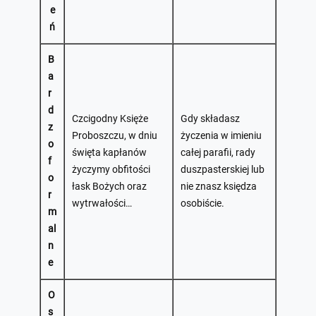
e
ń
B
a
r
d
Czcigodny Księże
Gdy składasz
z
Proboszczu, w dniu
życzenia w imieniu
o
święta kapłanów
całej parafii, rady
f
życzymy obfitości
duszpasterskiej lub
o
łask Bożych oraz
nie znasz księdza
r
wytrwałości…
osobiście.
m
al
n
e
O
s