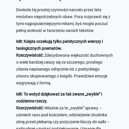
Dookoła tej prostej czynności narosło przez lata
mnóstwo niepotrzebnych obaw. Pora rozprawić się z
tymi najpopularniejszymi mitami, byś mogła poczuć
pełną wolność w tworzeniu swoich tekstów.
Mit: Księża oczekują tylko patetycznych wierszy i
teologicznych poematów.
Rzeczywistość:
Zdecydowana większość duchownych
o wiele bardziej cieszy się ze szczerego, prostego
zdania napisanego odręcznie niż z poetyckiego
utworu skopiowanego z książki. Prawdziwe emocje
wygrywają z formą.
Mit: To wstyd dziękować za tak zwane „zwykłe” i
codzienne rzeczy.
Rzeczywistość:
Właśnie za te „zwykłe” sprawy –
uśmiech rano pod kościołem, odśnieżenie chodnika
zimą przed plebanią czy pożyczenie kluczy do salki –
najtrudniej uzyskać podziękowanie. Uznanie dla