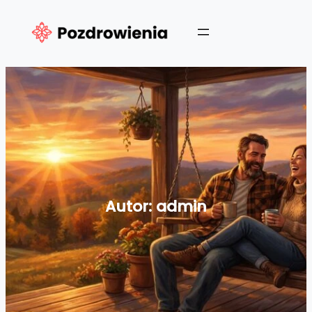
Przejdź
do
treści
Autor:
admin