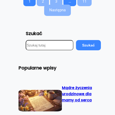
1
2
3
…
11
Następna
Szukać
S
Szukać
z
u
k
Popularne wpisy
a
j
Mądre życzenia
urodzinowe dla
mamy od serca