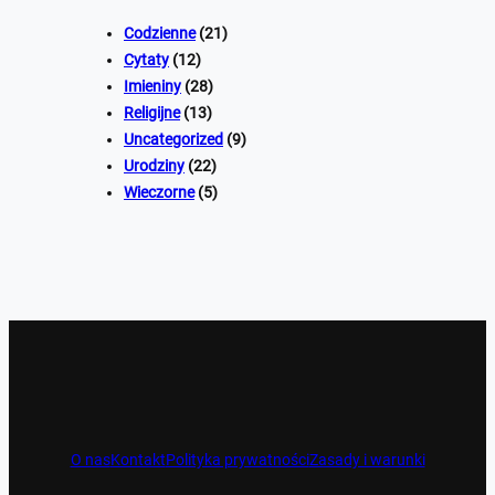
Codzienne
(21)
Cytaty
(12)
Imieniny
(28)
Religijne
(13)
Uncategorized
(9)
Urodziny
(22)
Wieczorne
(5)
O nas
Kontakt
Polityka prywatności
Zasady i warunki